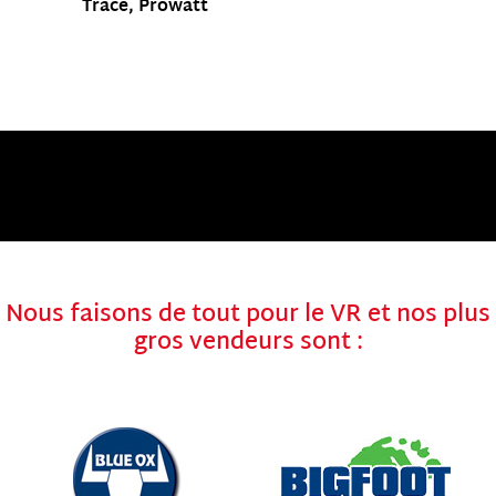
Trace, Prowatt
Nous faisons de tout pour le VR et nos plus
gros vendeurs sont :